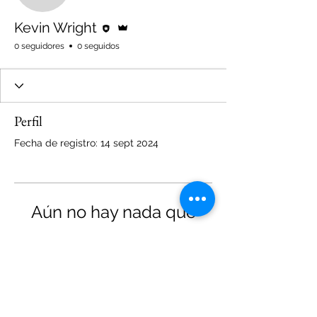
Editor
Administrador
Kevin Wright
0 seguidores
0 seguidos
Perfil
Fecha de registro: 14 sept 2024
Aún no hay nada que
mostrar aquí
Cuando este miembro agregue
información sobre sí mismo, podrás
verla aquí.